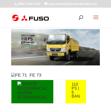
0852-1546-2430
agus.solehudin@mitsubishifuso.id
Facebook
Twitter
LinkedIn
WhatsApp
Gmail
Pinterest
Share
FE 73
110
PS |
SUPER
6
BAN
ECONOMICAL