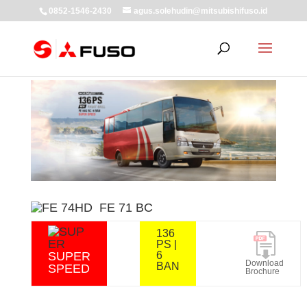
0852-1546-2430
agus.solehudin@mitsubishifuso.id
Facebook
Twitter
LinkedIn
WhatsApp
Gmail
Pinterest
Share
FE 71 BC
136
PS |
SUPER
6
Download
BAN
SPEED
Brochure