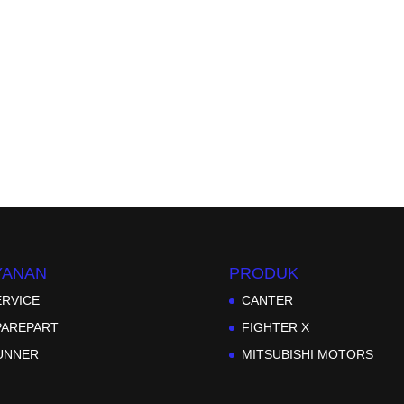
YANAN
PRODUK
ERVICE
CANTER
PAREPART
FIGHTER X
UNNER
MITSUBISHI MOTORS