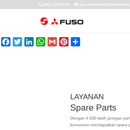
0852-1546-2430
agus.solehudin@mitsubishifus
Facebook
Twitter
LinkedIn
WhatsApp
Gmail
Pinterest
Share
LAYANAN
Spare Parts
Dengan 4.500 lebih jaringan pa
konsumen mendapatkan spare pa