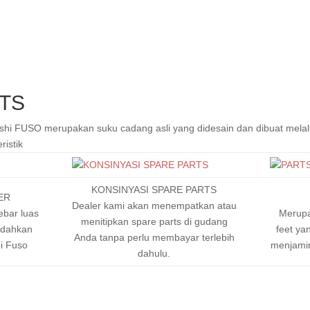
TS
shi FUSO merupakan suku cadang asli yang didesain dan dibuat melalui
ristik
KONSINYASI SPARE PARTS
ER
Dealer kami akan menempatkan atau
ebar luas
Merupa
menitipkan spare parts di gudang
udahkan
feet ya
Anda tanpa perlu membayar terlebih
i Fuso
menjamin
dahulu.