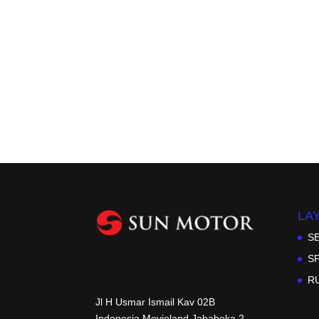
LA
S
S
R
Jl H Usmar Ismail Kav 02B
Indonesia Movieland Jababeka 2