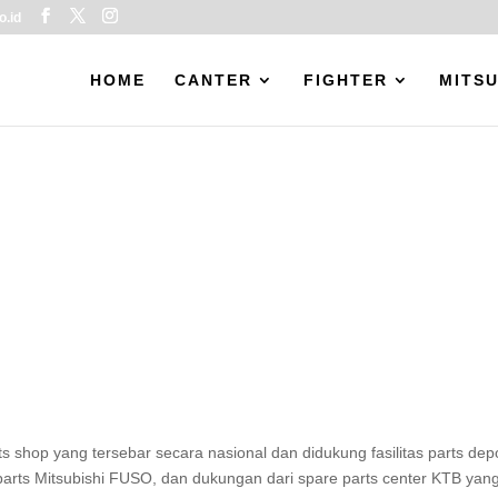
o.id
HOME
CANTER
FIGHTER
MITSU
rts shop yang tersebar secara nasional dan didukung fasilitas parts 
rts Mitsubishi FUSO, dan dukungan dari spare parts center KTB yan