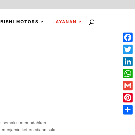
BISHI MOTORS
LAYANAN
Faceb
Twitte
Linke
What
Gmail
Pinter
Share
depo semakin memudahkan
g menjamin ketersediaan suku