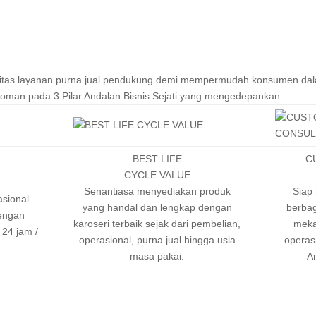
litas layanan purna jual pendukung demi mempermudah konsumen da
oman pada 3 Pilar Andalan Bisnis Sejati yang mengedepankan:
BEST LIFE
C
CYCLE VALUE
Senantiasa menyediakan produk
Siap
sional
yang handal dan lengkap dengan
berbag
engan
karoseri terbaik sejak dari pembelian,
meka
 24 jam /
operasional, purna jual hingga usia
operas
masa pakai.
A