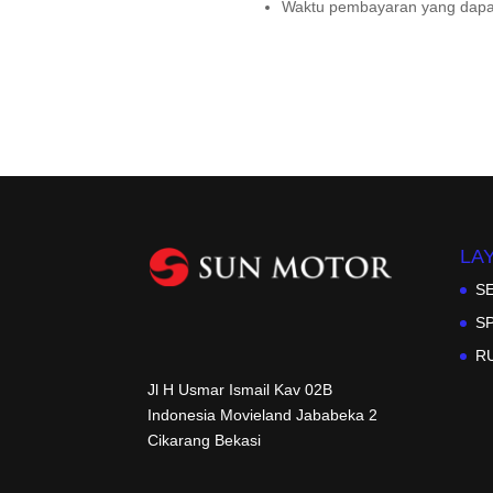
Waktu pembayaran yang dapat
LA
S
S
R
Jl H Usmar Ismail Kav 02B
Indonesia Movieland Jababeka 2
Cikarang Bekasi