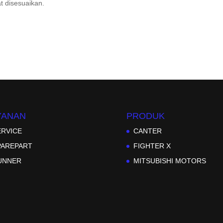
 disesuaikan.
YANAN
PRODUK
ERVICE
CANTER
PAREPART
FIGHTER X
UNNER
MITSUBISHI MOTORS