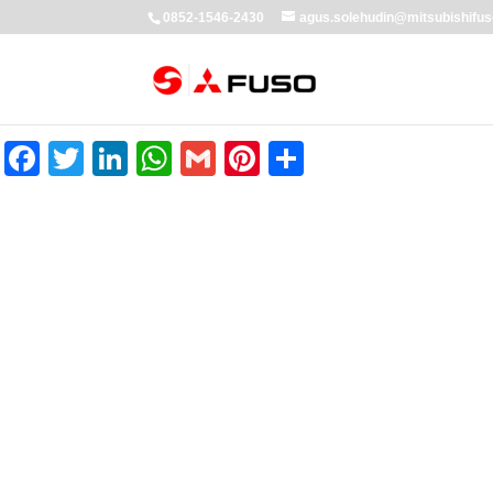
0852-1546-2430
agus.solehudin@mitsubishifus
Facebook
Twitter
LinkedIn
WhatsApp
Gmail
Pinterest
Share