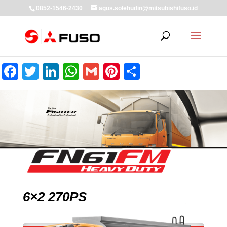
0852-1546-2430
agus.solehudin@mitsubishifuso.id
Facebook
Twitter
LinkedIn
WhatsApp
Gmail
Pinterest
Share
6×2 270PS